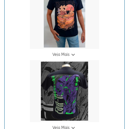
3 X R$ 24,94

Veja Mais
Camiseta Dragão Lamen
R$ 69,90
3 X R$ 24,94

Veja Mais