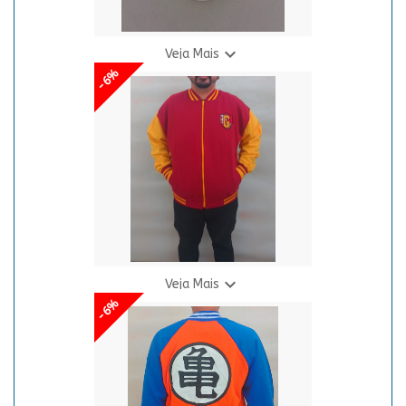

Veja Mais
-6%
Máscara Tobi Rinnegan Branca
R$ 55,00
2 X R$ 28,95

Veja Mais
-6%
Moletom Colegial - HP - Grif Leão
De R$ 149,00
139,00
Por R$
8 X R$ 20,21