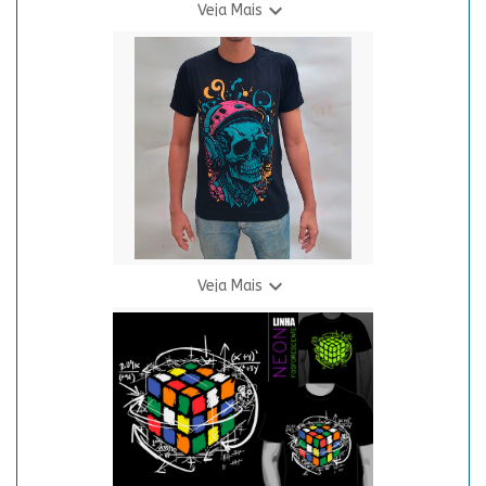

Veja Mais
Camiseta Berserker - Guts
R$ 69,90
3 X R$ 24,94

Veja Mais
Camiseta Caveira Fone - Neon
R$ 69,90
3 X R$ 24,94