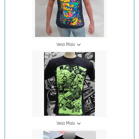

Veja Mais
Camiseta - Protagonistas Neon
R$ 69,90
3 X R$ 24,94

Veja Mais
Camiseta - CONTROLES NEON