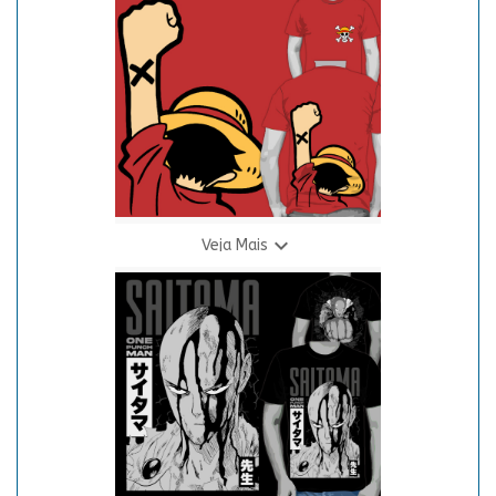
Camiseta O.P. - Mugiwara
R$ 69,90
3 X R$ 24,94

Veja Mais
Camiseta O.P. - Pirata Vermelha
R$ 69,90
3 X R$ 24,94