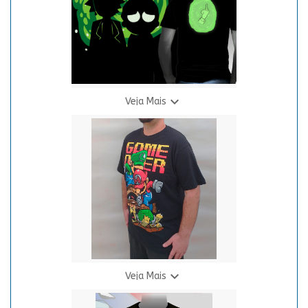

Veja Mais
Camiseta R. & M. Neon
R$ 69,90
3 X R$ 24,94

Veja Mais
Camiseta S.M. - Brothers