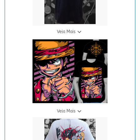

Veja Mais
Camiseta O.P. - Acessórios Bando
R$ 69,90
3 X R$ 24,94

Veja Mais
Camiseta O.P. - Luffy
R$ 69,90
3 X R$ 24,94