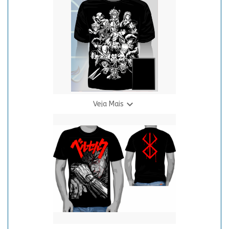
R$ 69,90
3 X R$ 24,94

Veja Mais
CAMISETA - PROTAGONISTAS
R$ 69,90
3 X R$ 24,94