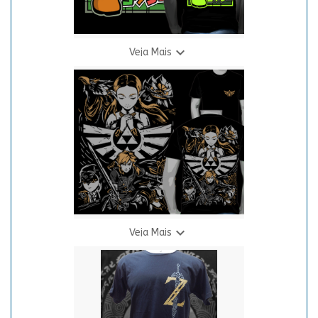

Veja Mais
Camiseta Super Mario - Yoshi (Neon)
R$ 69,90
3 X R$ 24,94

Veja Mais
Camiseta The Legend of Zelda - Link (Costas)
R$ 69,90
3 X R$ 24,94