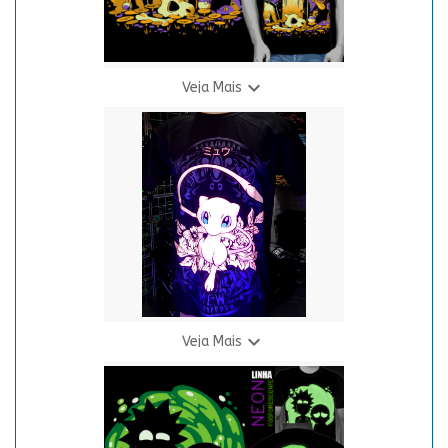

Veja Mais
Camiseta Pokemon - Gengar Neon
R$ 69,90
3 X R$ 24,94

Veja Mais
Camiseta Pokemon - Mew Neon
R$ 69,90
3 X R$ 24,94