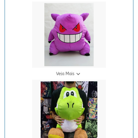
Pelúcia Chainsaw Man - Pochita
R$ 150,00
8 X R$ 21,81

Veja Mais
Pelucia Gigante Pokemon Gengar
R$ 155,00
9 X R$ 20,36