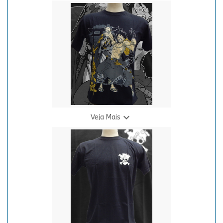
Camiseta N.A.R. - Flash Amarelo
R$ 69,90
3 X R$ 24,94

Veja Mais
Camiseta O.N.P - Luffy & Zoro (Wano)
R$ 69,90
3 X R$ 24,94