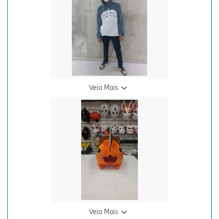
8 X R$ 21,67

Veja Mais
Moletom Totoro Kagerumi
R$ 199,90
11 X R$ 22,19

Veja Mais