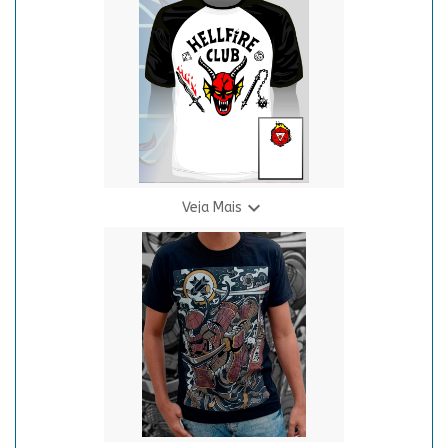
R$ 69,90
3 X R$ 24,94

Veja Mais
Camiseta S.T. - Hell
R$ 35,00