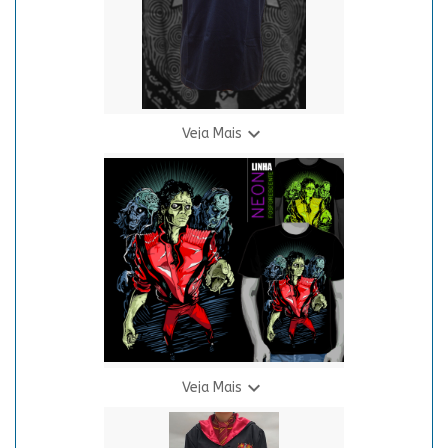

Veja Mais
Camiseta The Legend of Zelda - Master Sword (Costas)
R$ 69,90
3 X R$ 24,94

Veja Mais
Camiseta Zumbi - Neon
R$ 69,90