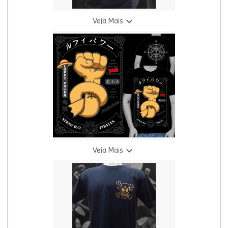

Veja Mais
Camiseta O.N.P. - Luffy Gear 5 (Preta)
R$ 69,90
3 X R$ 24,94

Veja Mais
Camiseta O.N.P. - Nó de Marinheiro
R$ 69,90
3 X R$ 24,94