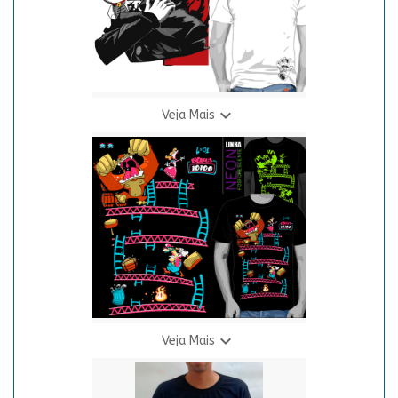

Veja Mais
Camiseta DanDaDan Branca
R$ 69,90
3 X R$ 24,94

Veja Mais
Camiseta Donkey Kong - Neon
R$ 69,90