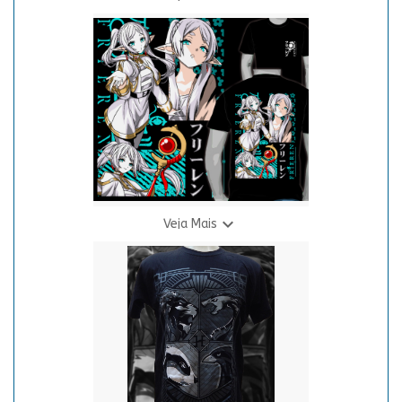
Camiseta EVA 01 Neon (Costas)
R$ 69,90
3 X R$ 24,94

Veja Mais
Camiseta Frieren
R$ 69,90
3 X R$ 24,94