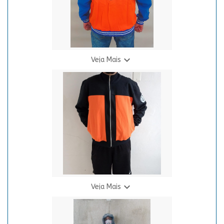

Veja Mais
Moletom D.B. - Kami
De R$ 149,00
139,00
Por R$
8 X R$ 20,21

Veja Mais
Moletom N.S. Laranja Cosplay
R$ 149,00