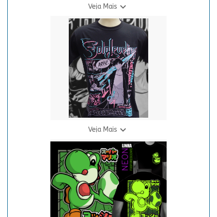

Veja Mais
Camiseta Samurai Oriental
R$ 69,90
3 X R$ 24,94

Veja Mais
Camiseta Solo Leveling Neon
R$ 69,90
3 X R$ 24,94