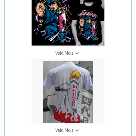
3 X R$ 24,94

Veja Mais
Camiseta JoJo Bizarre Adventure - Jotaro
R$ 69,90
3 X R$ 24,94

Veja Mais