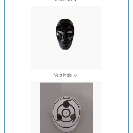
Máscara Fortnite Atemporal
R$ 65,00
3 X R$ 23,20

Veja Mais
Mascara Round 6 - Game Master
R$ 55,00
2 X R$ 28,95