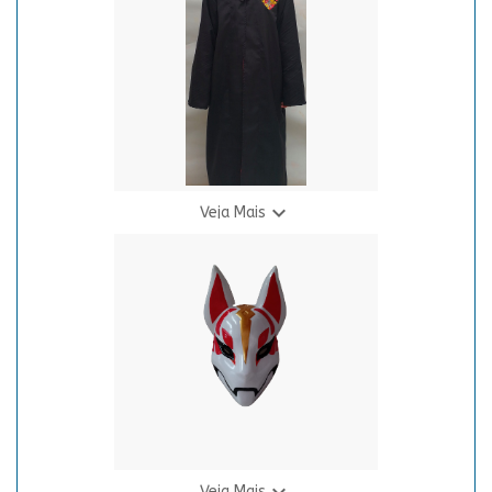
3 X R$ 24,94

Veja Mais
Capa HP Griff
R$ 145,00
8 X R$ 21,08

Veja Mais