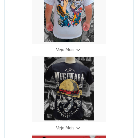

Veja Mais
Camiseta O.P. - Luffy Branca (Gear 5)
R$ 69,90
3 X R$ 24,94

Veja Mais