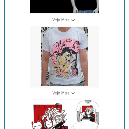

Veja Mais
Camiseta Cubo - Neon
R$ 69,90
3 X R$ 24,94

Veja Mais
Camiseta D.S. - Nezuko Branca
R$ 69,90
3 X R$ 24,94