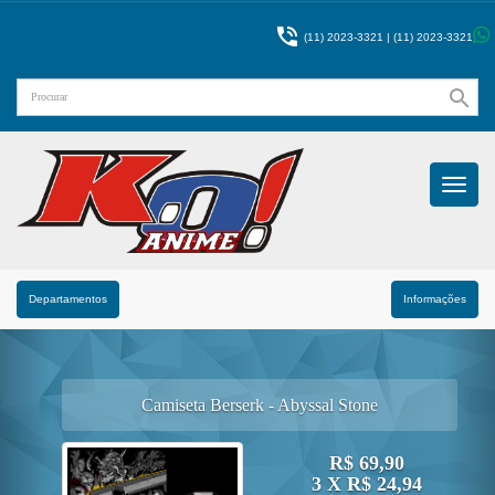

(11) 2023-3321 |
(11) 2023-3321
search
Menu
Princip
Departamentos
Informações
Camiseta Berserk - Abyssal Stone
R$ 69,90
3 X R$ 24,94