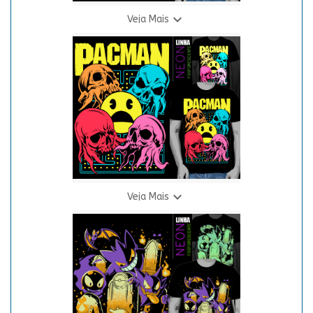

Veja Mais
Camiseta One Punch Man - Saitama
R$ 69,90
3 X R$ 24,94

Veja Mais
Camiseta Pac-Man Neon
R$ 69,90
3 X R$ 24,94