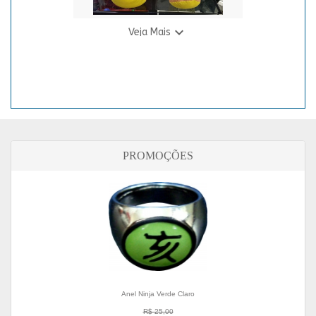

Veja Mais
Pelúcia Gigante Yoshi
R$ 150,00
8 X R$ 21,81
PROMOÇÕES
Anel Ninja Verde Claro
R$ 25,00