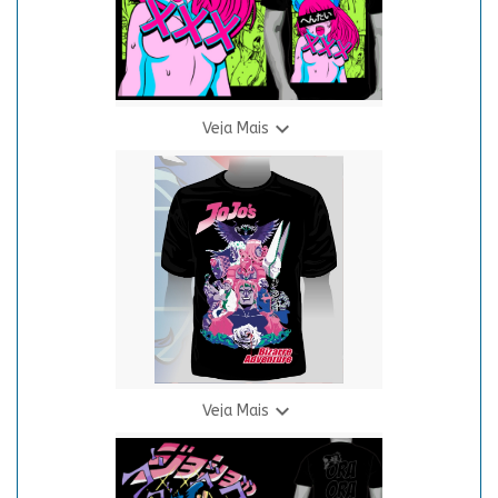

Veja Mais
Camiseta Hentai - Neon
R$ 69,90
3 X R$ 24,94

Veja Mais
Camiseta J.B.A. - Preta
R$ 69,90