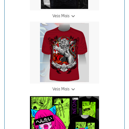

Veja Mais
Camiseta H.P. - Brasões
R$ 69,90
3 X R$ 24,94

Veja Mais
Camiseta H.P. Griff - Bordo
R$ 69,90
3 X R$ 24,94