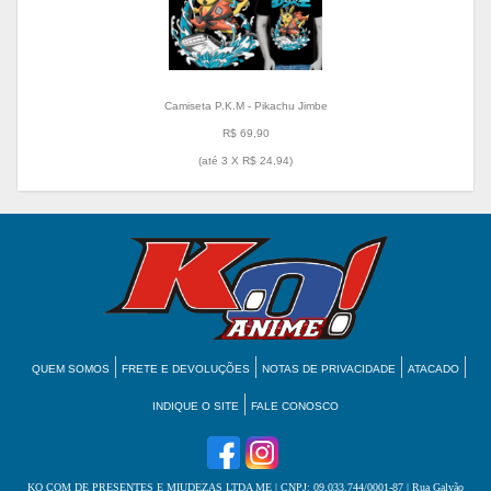
Camiseta P.K.M - Pikachu Jimbe
R$ 69,90
(até
3 X R$ 24,94
)
QUEM SOMOS
FRETE E DEVOLUÇÕES
NOTAS DE PRIVACIDADE
ATACADO
INDIQUE O SITE
FALE CONOSCO
KO COM DE PRESENTES E MIUDEZAS LTDA ME
| CNPJ: 09.033.744/0001-87 | Rua Galvão