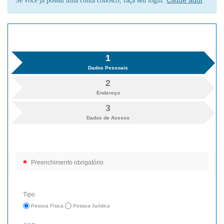
Se você já possui uma conta conosco, faça seu login.
.
1
Dados Pessoais
2
Endereço
3
Dados de Acesso
*
Preenchimento obrigatório
Tipo
Pessoa Física
Pessoa Jurídica