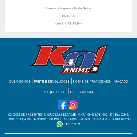
Camiseta Raposa - Modo Sábio
R$ 69,90
(até
3 X R$ 24,94
)
QUEM SOMOS
FRETE E DEVOLUÇÕES
NOTAS DE PRIVACIDADE
ATACADO
INDIQUE O SITE
FALE CONOSCO
KO COM DE PRESENTES E MIUDEZAS LTDA ME
| CNPJ: 09.033.744/0001-87 | Rua Galvão
Bueno, 40 Loja 207 - Liberdade - São Paulo - SP | Cep:01.035-000 | 11-20233321 / 11-913391794 |
11-20233321