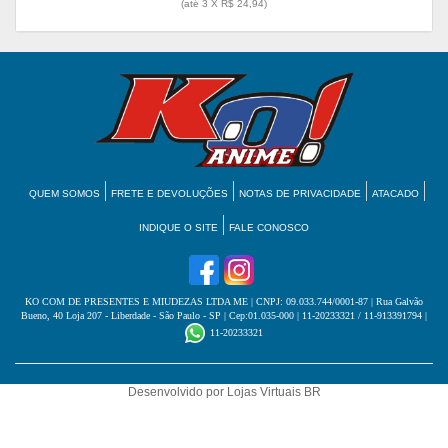
(até
3 X R$ 24,94
)
QUEM SOMOS
FRETE E DEVOLUÇÕES
NOTAS DE PRIVACIDADE
ATACADO
INDIQUE O SITE
FALE CONOSCO
KO COM DE PRESENTES E MIUDEZAS LTDA ME
| CNPJ: 09.033.744/0001-87 | Rua Galvão
Bueno, 40 Loja 207 - Liberdade - São Paulo - SP | Cep:01.035-000 | 11-20233321 / 11-913391794 |
11-20233321
Desenvolvido por
Lojas Virtuais
BR