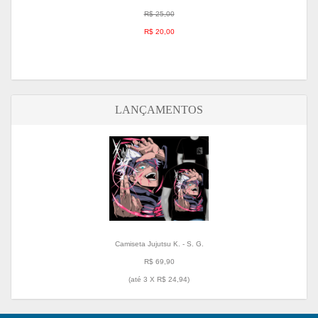
R$ 25,00
R$ 20,00
LANÇAMENTOS
Camiseta Jujutsu K. - S. G.
R$ 69,90
(até
3 X R$ 24,94
)