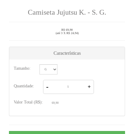
Camiseta Jujutsu K. - S. G.
R$ 69,90
(até
3 X R$ 24,94
)
Características
Tamanho:
-
Quantidade:
+
Valor Total (R$):
69,90